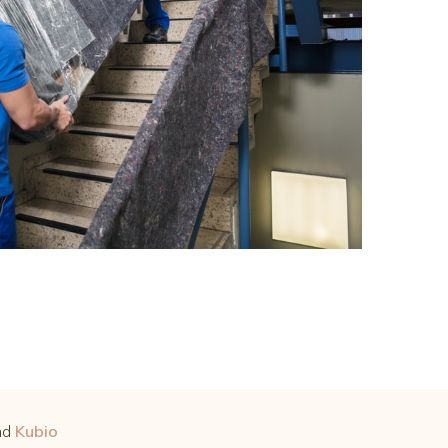
nd
Kubio