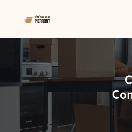
C
Com