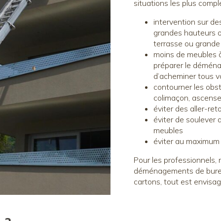
situations les plus compl
intervention sur 
grandes hauteurs o
terrasse ou grande 
moins de meubles à
préparer le démén
d’acheminer tous v
contourner les obsta
colimaçon, ascense
éviter des aller-re
éviter de soulever 
meubles
éviter au maximum l
Pour les professionnels
déménagements de burea
cartons, tout est envis