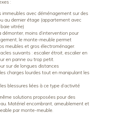
exes :
des immeubles avec déménagement sur des
u au dernier étage (appartement avec
baie vitrée)
 démonter, moins d’intervention pour
agement, le monte-meuble permet
os meubles et gros électroménager.
cles suivants : escalier étroit, escalier en
ur en panne ou trop petit.
tour sur de longues distances
des charges lourdes tout en manipulant les
es blessures liées à ce type d’activité
, même solutions proposées pour des
u. Matériel encombrant, ameublement et
ageable par monte-meuble.