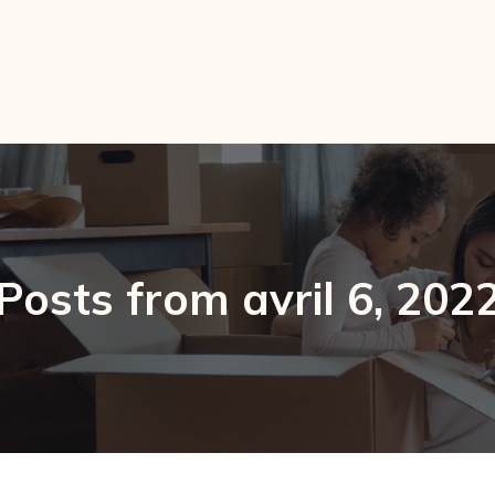
Posts from avril 6, 202